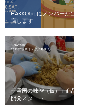
HAKKOtripにメンバーが出
店します
l0envycore
2021年2月17日
読了時間: 1分
「雪国の味噌（仮）」商品
開発スタート