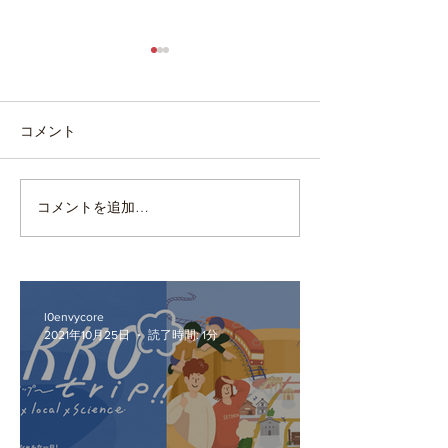
コメント
コメントを追加…
「雪国の味噌（仮）」商
雪しか祭り（
品開発スタート
「雪国のBAR」
催
l0envycore
2021年10月25日
読了時間: 1分