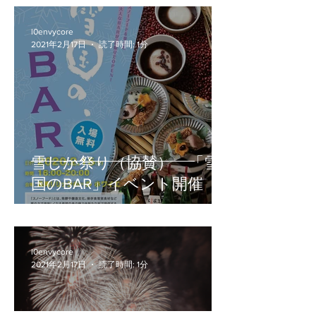
l0envycore
2021年2月17日
読了時間: 1分
雪しか祭り（協賛） 「雪
国のBAR」イベント開催
l0envycore
2021年2月17日
読了時間: 1分